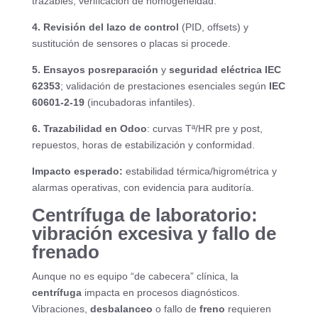
trazables, verificación de homogeneidad.
4. Revisión del lazo de control
(PID, offsets) y
sustitución de sensores o placas si procede.
5. Ensayos posreparación
y
seguridad eléctrica IEC
62353
; validación de prestaciones esenciales según
IEC
60601-2-19
(incubadoras infantiles).
6. Trazabilidad en Odoo
: curvas Tª/HR pre y post,
repuestos, horas de estabilización y conformidad.
Impacto esperado:
estabilidad térmica/higrométrica y
alarmas operativas, con evidencia para auditoría.
Centrífuga de laboratorio:
vibración excesiva y fallo de
frenado
Aunque no es equipo “de cabecera” clínica, la
centrífuga
impacta en procesos diagnósticos.
Vibraciones,
desbalanceo
o fallo de
freno
requieren