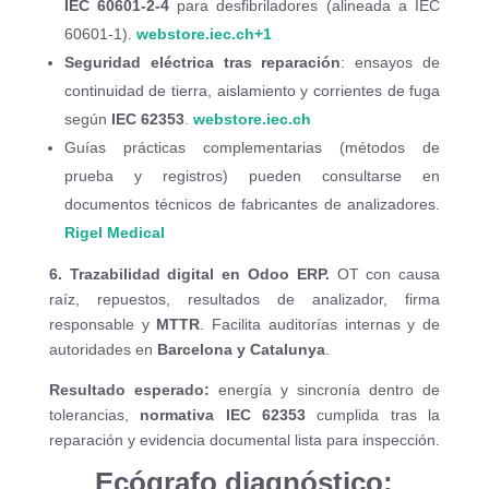
IEC 60601-2-4
para desfibriladores (alineada a IEC
60601-1).
webstore.iec.ch
+1
Seguridad eléctrica tras reparación
: ensayos de
continuidad de tierra, aislamiento y corrientes de fuga
según
IEC 62353
.
webstore.iec.ch
Guías prácticas complementarias (métodos de
prueba y registros) pueden consultarse en
documentos técnicos de fabricantes de analizadores.
Rigel Medical
6. Trazabilidad digital en Odoo ERP.
OT con causa
raíz, repuestos, resultados de analizador, firma
responsable y
MTTR
. Facilita auditorías internas y de
autoridades en
Barcelona y Catalunya
.
Resultado esperado:
energía y sincronía dentro de
tolerancias,
normativa IEC 62353
cumplida tras la
reparación y evidencia documental lista para inspección.
Ecógrafo diagnóstico: