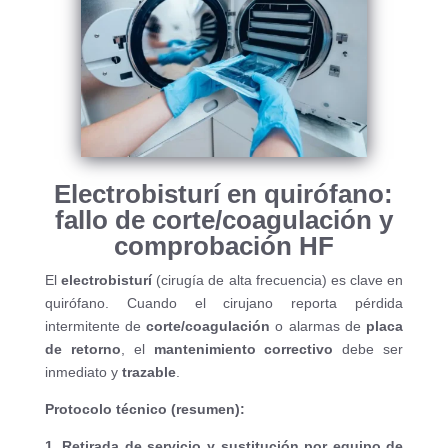
Electrobisturí en quirófano:
fallo de corte/coagulación y
comprobación HF
El
electrobisturí
(cirugía de alta frecuencia) es clave en
quirófano. Cuando el cirujano reporta pérdida
intermitente de
corte/coagulación
o alarmas de
placa
de retorno
, el
mantenimiento correctivo
debe ser
inmediato y
trazable
.
Protocolo técnico (resumen):
1. Retirada de servicio y sustitución por equipo de