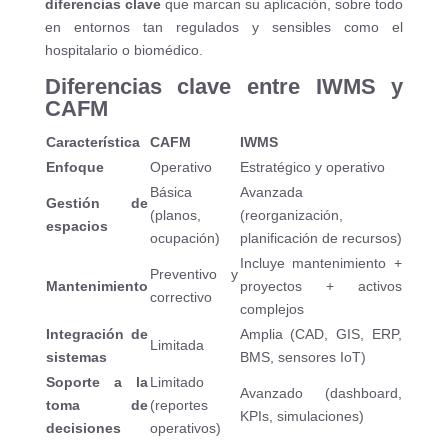
diferencias clave
que marcan su aplicación, sobre todo
en entornos tan regulados y sensibles como el
hospitalario o biomédico.
Diferencias clave entre IWMS y
CAFM
Característica
CAFM
IWMS
Enfoque
Operativo
Estratégico y operativo
Básica
Avanzada
Gestión de
(planos,
(reorganización,
espacios
ocupación)
planificación de recursos)
Incluye mantenimiento +
Preventivo y
Mantenimiento
proyectos + activos
correctivo
complejos
Integración de
Amplia (CAD, GIS, ERP,
Limitada
sistemas
BMS, sensores IoT)
Soporte a la
Limitado
Avanzado (dashboard,
toma de
(reportes
KPIs, simulaciones)
decisiones
operativos)