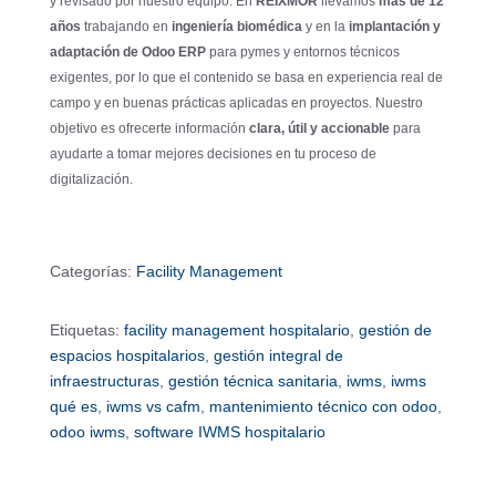
y revisado por nuestro equipo. En
REIXMOR
llevamos
más de 12
años
trabajando en
ingeniería biomédica
y en la
implantación y
adaptación de Odoo ERP
para pymes y entornos técnicos
exigentes, por lo que el contenido se basa en experiencia real de
campo y en buenas prácticas aplicadas en proyectos. Nuestro
objetivo es ofrecerte información
clara, útil y accionable
para
ayudarte a tomar mejores decisiones en tu proceso de
digitalización.
Categorías:
Facility Management
Etiquetas:
facility management hospitalario
,
gestión de
espacios hospitalarios
,
gestión integral de
infraestructuras
,
gestión técnica sanitaria
,
iwms
,
iwms
qué es
,
iwms vs cafm
,
mantenimiento técnico con odoo
,
odoo iwms
,
software IWMS hospitalario