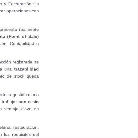
o y Facturación sin
rar operaciones con
epresenta realmente
a (Point of Sale)
ión, Contabilidad o
cción registrada se
ura una
trazabilidad
ento de stock queda
erte la gestión diaria
e trabajar
con o sin
na ventaja clave en
elería, restauración,
 los requisitos del