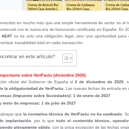
nvertido en mucho más que una simple herramienta de venta: es el n
comercial con la nueva era de facturación certificada en España. En 2
a
AEAT
no es solo una obligación legal, sino una oportunidad para di
rantizar trazabilidad total en cada transacción.
contrar en este artículo?
importante sobre VeriFactu (diciembre 2025)
ación oficial del Gobierno de España el
2 de diciembre de 2025
, 
e la obligatoriedad de VeriFactu
. Las nuevas fechas de entrada en v
resas (Impuesto sobre Sociedades): 1 de enero de 2027
resto de empresas: 1 de julio de 2027
subrayar que
la normativa técnica de VeriFactu no ha cambiado
. S
de implantación
, por lo que
todo el contenido técnico, operativ
 siendo plenamente válido
, con la única excepción de las fechas origi