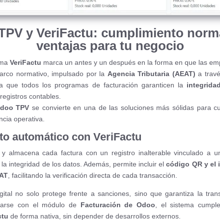
TPV y VeriFactu: cumplimiento norma
ventajas para tu negocio
tema
VeriFactu
marca un antes y un después en la forma en que las em
marco normativo, impulsado por la
Agencia Tributaria (AEAT)
a trav
 a que todos los programas de facturación garanticen la
integridad
registros contables.
doo TPV
se convierte en una de las soluciones más sólidas para cum
encia operativa.
o automático con VeriFactu
y almacena cada factura con un registro inalterable vinculado a un
la integridad de los datos. Además, permite incluir el
código QR y el 
EAT
, facilitando la verificación directa de cada transacción.
igital no solo protege frente a sanciones, sino que garantiza la tran
grarse con el módulo de
Facturación de Odoo
, el sistema cumple
ctu
de forma nativa, sin depender de desarrollos externos.