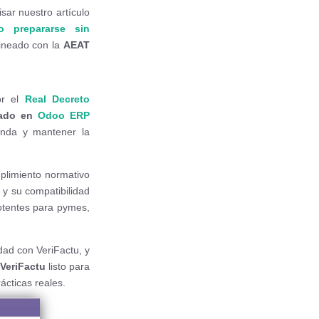
isar nuestro artículo
o prepararse sin
lineado con la
AEAT
or el
Real Decreto
rado en
Odoo ERP
ienda y mantener la
plimiento normativo
 y su compatibilidad
potentes para pymes,
dad con VeriFactu, y
VeriFactu
listo para
ácticas reales.