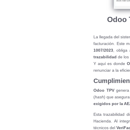
Odoo 
La llegada del sis
facturación. Este 
1007/2023
, obliga
trazabilidad
de los 
Y aquí es donde
O
renunciar a la efici
Cumplimient
Odoo TPV
genera 
(
hash
) que asegura 
exigidos por la A
Esta trazabilidad d
Hacienda. Al inte
técnicos del
VeriFa