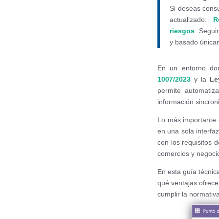
Si deseas consul
actualizado:
R
riesgos
. Segui
y basado únicam
En un entorno don
1007/2023
y la
Le
permite automatiza
información sincron
Lo más importante
en una sola interfa
con los requisitos 
comercios y negocio
En esta guía técni
qué ventajas ofrece
cumplir la normativ