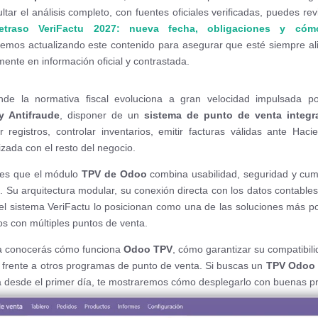
tar el análisis completo, con fuentes oficiales verificadas, puedes rev
etraso VeriFactu 2027: nueva fecha, obligaciones y cóm
remos actualizando este contenido para asegurar que esté siempre a
ente en información oficial y contrastada.
de la normativa fiscal evoluciona a gran velocidad impulsada p
y Antifraude
, disponer de un
sistema de punto de venta integ
r registros, controlar inventarios, emitir facturas válidas ante Hac
izada con el resto del negocio.
 es que el módulo
TPV de Odoo
combina usabilidad, seguridad y cum
z. Su arquitectura modular, su conexión directa con los datos contables
del sistema VeriFactu lo posicionan como una de las soluciones más 
s con múltiples puntos de venta.
ca conocerás cómo funciona
Odoo TPV
, cómo garantizar su compatibili
 frente a otros programas de punto de venta. Si buscas un
TPV Odoo 
a desde el primer día, te mostraremos cómo desplegarlo con buenas pr