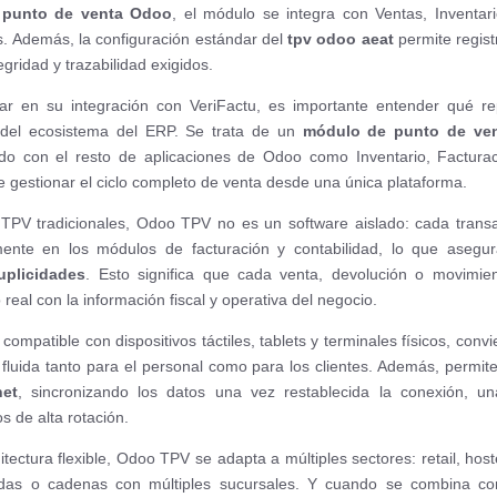
 punto de venta Odoo
, el módulo se integra con Ventas, Inventari
s. Además, la configuración estándar del
tpv odoo aeat
permite regist
egridad y trazabilidad exigidos.
ar en su integración con VeriFactu, es importante entender qué r
del ecosistema del ERP. Se trata de un
módulo de punto de vent
do con el resto de aplicaciones de Odoo como Inventario, Facturac
 gestionar el ciclo completo de venta desde una única plataforma.
s TPV tradicionales, Odoo TPV no es un software aislado: cada transa
amente en los módulos de facturación y contabilidad, lo que aseg
uplicidades
. Esto significa que cada venta, devolución o movimi
real con la información fiscal y operativa del negocio.
, compatible con dispositivos táctiles, tablets y terminales físicos, convi
fluida tanto para el personal como para los clientes. Además, permit
net
, sincronizando los datos una vez restablecida la conexión, u
s de alta rotación.
tectura flexible, Odoo TPV se adapta a múltiples sectores: retail, host
adas o cadenas con múltiples sucursales. Y cuando se combina con