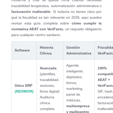
moderna y cuál se queda corta cuando necesitas
trazabilidad terapéutica, automatización administrativa o
facturación inalterable
. Si todavía no tienes claro por
qué la fiscalidad es tan relevante en 2026, aquí puedes
revisar esta guía completa sobre
cómo cumplir la
normativa AEAT con VeriFactu
, un requisito obligatorio
para cualquier centro sanitario.
Historia
Gestión
Fiscalida
Software
Clínica
Administrativa
VeriFact
Agenda
Avanzada
100%
inteligente,
(plantillas,
compatib
depósitos,
trazabilidad,
AEAT +
bonos,
Odoo ERP
sesiones,
VeriFact
marketing,
(REIXMOR)
firma digital)
SIF, hash
panel de
Auditoría
encadena
métricas,
clínica
facturaci
multiempresa
completa
inalterabl
y multicentro