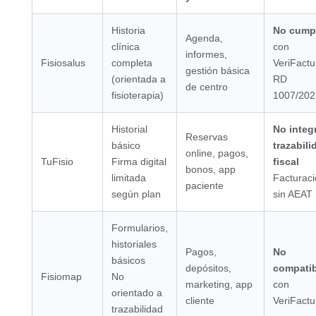
Historia
No cump
Agenda,
clínica
con
informes,
Fisiosalus
completa
VeriFactu
gestión básica
(orientada a
RD
de centro
fisioterapia)
1007/202
Historial
No integ
Reservas
básico
trazabili
online, pagos,
TuFisio
Firma digital
fiscal
bonos, app
limitada
Facturac
paciente
según plan
sin AEAT
Formularios,
historiales
Pagos,
No
básicos
depósitos,
compatib
Fisiomap
No
marketing, app
con
orientado a
cliente
VeriFactu
trazabilidad