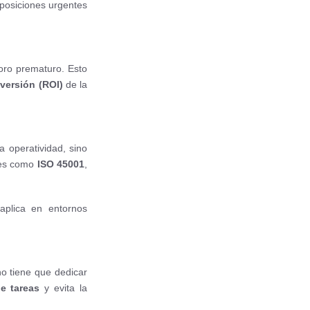
posiciones urgentes
oro prematuro. Esto
nversión (ROI)
de la
a operatividad, sino
res como
ISO 45001
,
plica en entornos
no tiene que dedicar
e tareas
y evita la