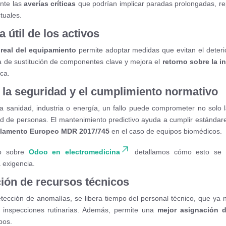
nte las
averías críticas
que podrían implicar paradas prolongadas, re
tuales.
a útil de los activos
real del equipamiento
permite adoptar medidas que evitan el deteri
a de sustitución de componentes clave y mejora el
retorno sobre la i
ica.
e la seguridad y el cumplimiento normativo
 sanidad, industria o energía, un fallo puede comprometer no solo l
ad de personas. El mantenimiento predictivo ayuda a cumplir estánda
lamento Europeo MDR 2017/745
en el caso de equipos biomédicos.
lo sobre
Odoo en electromedicina
detallamos cómo esto se a
a exigencia.
ción de recursos técnicos
etección de anomalías, se libera tiempo del personal técnico, que ya 
 inspecciones rutinarias. Además, permite una
mejor asignación d
pos.