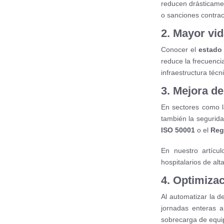
reducen drásticame
o sanciones contrac
2. Mayor vid
Conocer el
estado 
reduce la frecuenci
infraestructura técn
3. Mejora d
En sectores como la
también la segurid
ISO 50001
o el
Reg
En nuestro artícu
hospitalarios de alt
4. Optimiza
Al automatizar la d
jornadas enteras a
sobrecarga de equi