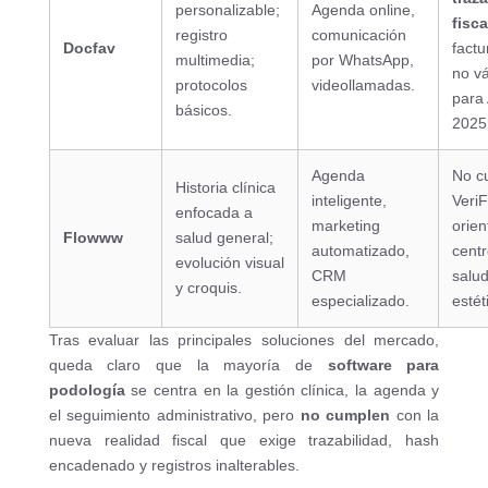
personalizable;
Agenda online,
fisca
registro
comunicación
Docfav
factu
multimedia;
por WhatsApp,
no vá
protocolos
videollamadas.
para
básicos.
2025
Agenda
No c
Historia clínica
inteligente,
VeriF
enfocada a
marketing
orien
Flowww
salud general;
automatizado,
cent
evolución visual
CRM
salud
y croquis.
especializado.
estét
Tras evaluar las principales soluciones del mercado,
queda claro que la mayoría de
software para
podología
se centra en la gestión clínica, la agenda y
el seguimiento administrativo, pero
no cumplen
con la
nueva realidad fiscal que exige trazabilidad, hash
encadenado y registros inalterables.