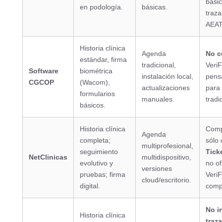
básic
en podología.
básicas.
traza
AEAT
Historia clínica
Agenda
No c
estándar, firma
tradicional,
VeriF
Software
biométrica
instalación local,
pens
CGCOP
(Wacom),
actualizaciones
para 
formularios
manuales.
tradi
básicos.
Historia clínica
Comp
Agenda
completa;
sólo 
multiprofesional,
seguimiento
Tick
NetClinicas
multidispositivo,
evolutivo y
no o
versiones
pruebas; firma
Veri
cloud/escritorio.
digital.
comp
No i
Historia clínica
traz