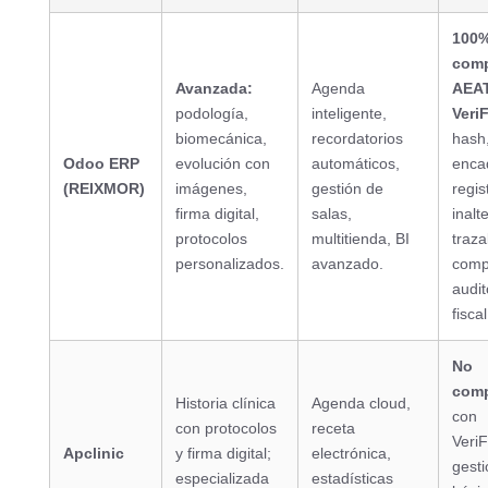
100
comp
Avanzada:
Agenda
AEAT
podología,
inteligente,
Veri
biomecánica,
recordatorios
hash
Odoo ERP
evolución con
automáticos,
enca
(REIXMOR)
imágenes,
gestión de
regis
firma digital,
salas,
inalt
protocolos
multitienda, BI
traza
personalizados.
avanzado.
comp
audit
fiscal
No
comp
Historia clínica
Agenda cloud,
con
con protocolos
receta
VeriF
Apclinic
y firma digital;
electrónica,
gesti
especializada
estadísticas