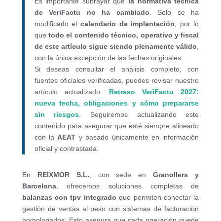
Es importante subrayar que
la normativa técnica
de VeriFactu no ha cambiado
. Solo se ha
modificado el
calendario de implantación
, por lo
que
todo el contenido técnico, operativo y fiscal
de este artículo sigue siendo plenamente válido
,
con la única excepción de las fechas originales.
Si deseas consultar el análisis completo, con
fuentes oficiales verificadas, puedes revisar nuestro
artículo actualizado:
Retraso VeriFactu 2027:
nueva fecha, obligaciones y cómo prepararse
sin riesgos
. Seguiremos actualizando este
contenido para asegurar que esté siempre alineado
con la
AEAT
y basado únicamente en información
oficial y contrastada.
En
REIXMOR S.L.
, con sede en
Granollers y
Barcelona
, ofrecemos soluciones completas de
balanzas con tpv integrado
que permiten conectar la
gestión de ventas al peso con sistemas de facturación
homologados. Esto asegura que cada operación quede