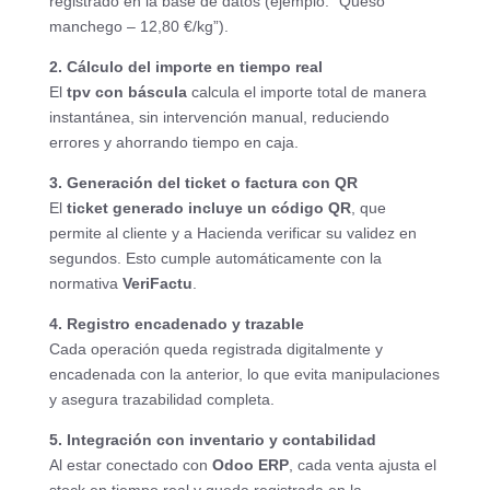
registrado en la base de datos (ejemplo: “Queso
manchego – 12,80 €/kg”).
2. Cálculo del importe en tiempo real
El
tpv con báscula
calcula el importe total de manera
instantánea, sin intervención manual, reduciendo
errores y ahorrando tiempo en caja.
3. Generación del ticket o factura con QR
El
ticket generado incluye un código QR
, que
permite al cliente y a Hacienda verificar su validez en
segundos. Esto cumple automáticamente con la
normativa
VeriFactu
.
4. Registro encadenado y trazable
Cada operación queda registrada digitalmente y
encadenada con la anterior, lo que evita manipulaciones
y asegura trazabilidad completa.
5. Integración con inventario y contabilidad
Al estar conectado con
Odoo ERP
, cada venta ajusta el
stock en tiempo real y queda registrada en la