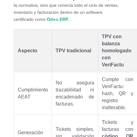
la normativa, sino que conecta todo el ciclo de ventas,
inventario y facturación dentro de un software
certificado como
Odoo ERP
.
TPV con
balanza
Aspecto
TPV tradicional
homologado
con
VeriFactu
Cumple con
No asegura
VeriFactu:
Cumplimiento
trazabilidad ni
hash, QR y
AEAT
encadenado de
registro
facturas.
inalterable.
Tickets y
Tickets simples,
facturas con
Generación
sin validación
código QR