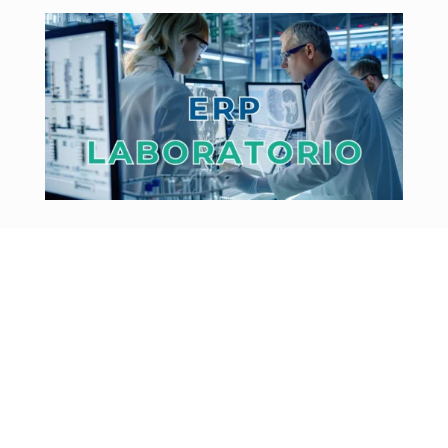
ERP laboratorio: guía esencial 2026 para
trazabilidad, calidad y LIMS
por
Comunicación
|
Feb 25, 2026
|
Odoo ERP
A las 7:48 entra una muestra urgente. A las 8:10 el
técnico pregunta por el reactivo. A las 9:00 dirección
necesita el...