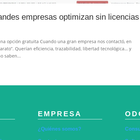
des empresas optimizan sin licencias
a opción gratuita Cuando una gran empresa nos contactó, en
ato”. Querían eficiencia, trazabilidad, libertad tecnológica… y
o saben...
EMPRESA
OD
¿Quiénes somos?
Consu