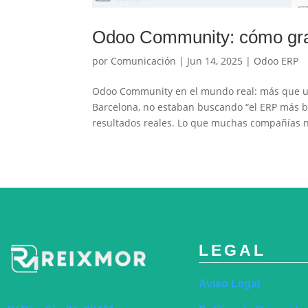
Odoo Community: cómo gran
por
Comunicación
|
Jun 14, 2025
|
Odoo ERP
Odoo Community en el mundo real: más que un
Barcelona, no estaban buscando “el ERP más bar
resultados reales. Lo que muchas compañías n
LEGAL
Aviso Legal