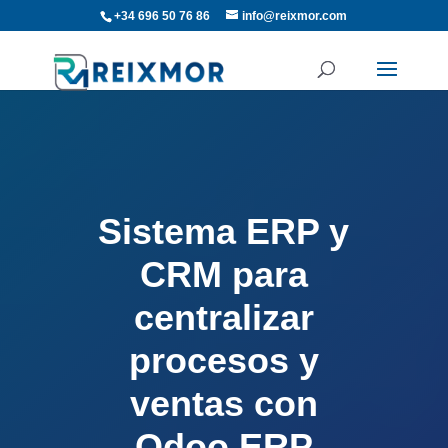
+34 696 50 76 86
info@reixmor.com
Sistema ERP y
CRM para
centralizar
procesos y
ventas con
Odoo ERP