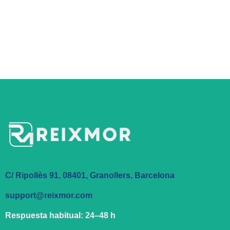
C/ Ripollès 91, 08401, Granollers, Barcelona
support@reixmor.com
Respuesta habitual:
24–48 h