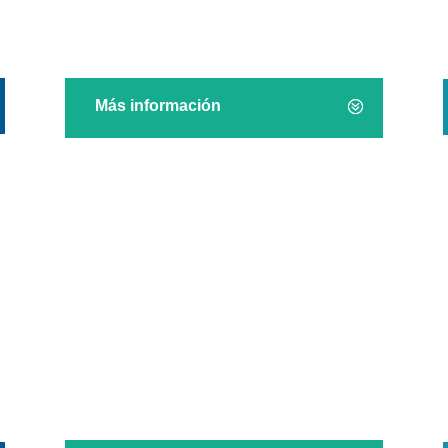
biomédicos
Más información
Formación técnica
personal sanitario