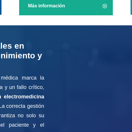
Más información
les en
enimiento y
 médica marca la
 y un fallo crítico,
n electromedicina
La correcta gestión
rantiza no solo su
del paciente y el