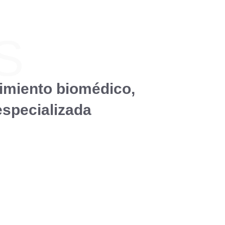
S
imiento biomédico,
especializada
Gestión técnica