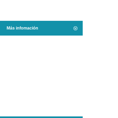
avanzada
Más infomación
Gestión documental
técnica