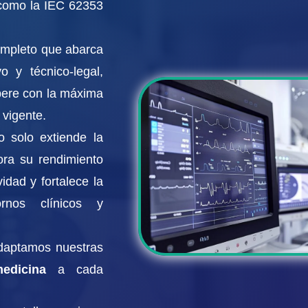
 como la
IEC 62353
ompleto que abarca
o y técnico-legal,
ere con la máxima
 vigente.
o solo extiende la
ora su rendimiento
idad y fortalece la
rnos clínicos y
daptamos nuestras
edicina
a cada