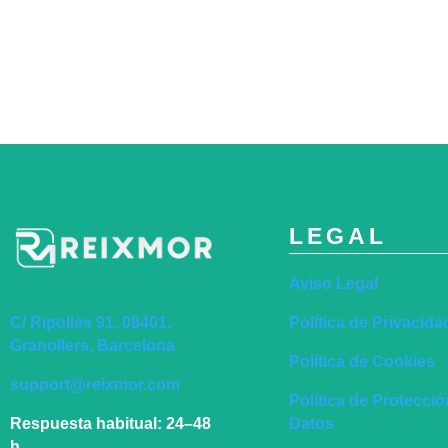
LEGAL
Aviso Legal
Política de Privacida
C/ Ripollès 91, 08401,
Granollers, Barcelona
Política de Cookies
support@reixmor.com
Política de Protecci
Datos
Respuesta habitual:
24–48
h