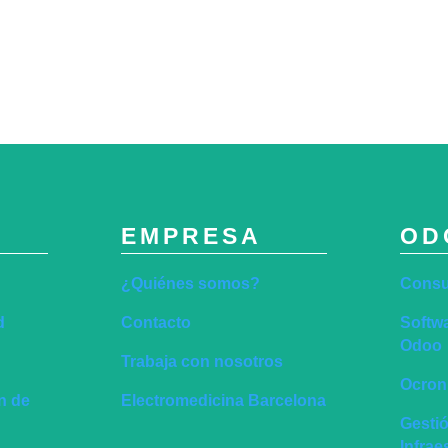
EMPRESA
OD
¿Quiénes somos?
Consu
d
Contacto
Softwa
Odoo
Trabaja con nosotros
Ocronu
ón de
Electromedicina Barcelona
Gesti
Infra