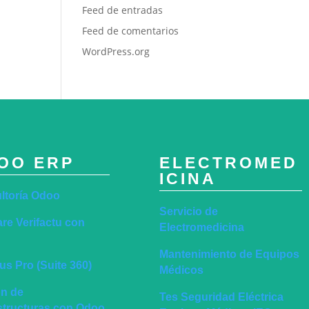
Feed de entradas
Feed de comentarios
WordPress.org
OO ERP
ELECTROMED
ICINA
ltoría Odoo
Servicio de
re Verifactu con
Electromedicina
Mantenimiento de Equipos
s Pro (Suite 360)
Médicos
ón de
Tes Seguridad Eléctrica
estructuras con Odoo