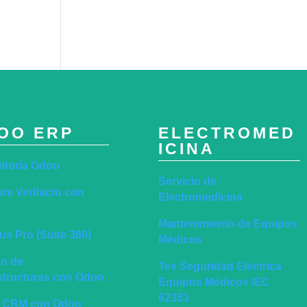
OO ERP
ELECTROMED
ICINA
ltoría Odoo
Servicio de
re Verifactu con
Electromedicina
Mantenimiento de Equipos
s Pro (Suite 360)
Médicos
ón de
Tes Seguridad Eléctrica
estructuras con Odoo
Equipos Médicos IEC
62353
 CRM con Odoo