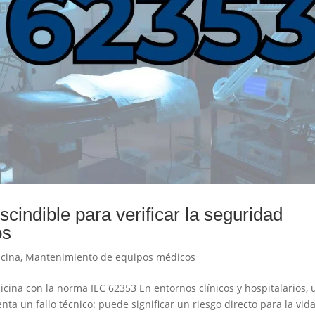
indible para verificar la seguridad
os
icina
,
Mantenimiento de equipos médicos
icina con la norma IEC 62353 En entornos clínicos y hospitalarios, 
a un fallo técnico: puede significar un riesgo directo para la vida