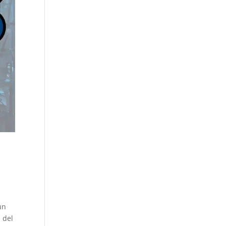
un
 del