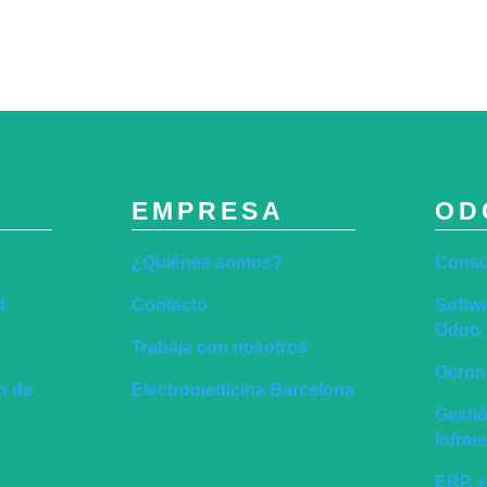
EMPRESA
OD
¿Quiénes somos?
Consu
d
Contacto
Softwa
Odoo
Trabaja con nosotros
Ocronu
ón de
Electromedicina Barcelona
Gesti
Infra
ERP +