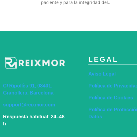
paciente y para la integridad del...
LEGAL
Aviso Legal
Política de Privacida
C/ Ripollès 91, 08401,
Granollers, Barcelona
Política de Cookies
support@reixmor.com
Política de Protecci
Datos
Respuesta habitual:
24–48
h