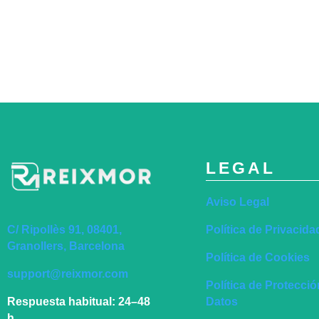
LEGAL
Aviso Legal
Política de Privacida
C/ Ripollès 91, 08401,
Granollers, Barcelona
Política de Cookies
support@reixmor.com
Política de Protecci
Datos
Respuesta habitual:
24–48
h