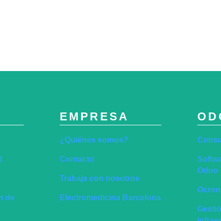
EMPRESA
OD
¿Quiénes somos?
Consu
d
Contacto
Softwa
Odoo
Trabaja con nosotros
Ocronu
ón de
Electromedicina Barcelona
Gesti
Infra