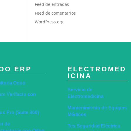
Feed de entradas
Feed de comentarios
WordPress.org
OO ERP
ELECTROMED
ICINA
ltoría Odoo
Servicio de
re Verifactu con
Electromedicina
Mantenimiento de Equipos
s Pro (Suite 360)
Médicos
ón de
Tes Seguridad Eléctrica
estructuras con Odoo