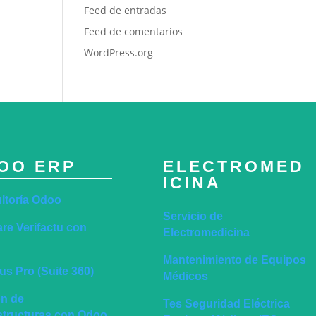
Feed de entradas
Feed de comentarios
WordPress.org
OO ERP
ELECTROMED
ICINA
ltoría Odoo
Servicio de
re Verifactu con
Electromedicina
Mantenimiento de Equipos
s Pro (Suite 360)
Médicos
ón de
Tes Seguridad Eléctrica
estructuras con Odoo