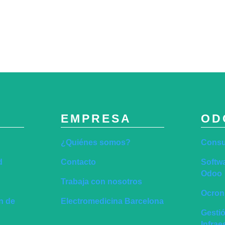
EMPRESA
OD
¿Quiénes somos?
Consu
d
Contacto
Softwa
Odoo
Trabaja con nosotros
Ocronu
ón de
Electromedicina Barcelona
Gesti
Infra