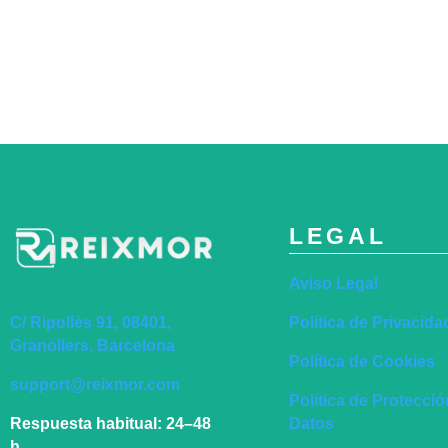
LEGAL
Aviso Legal
Política de Privacida
C/ Ripollès 91, 08401,
Granollers, Barcelona
Política de Cookies
support@reixmor.com
Política de Protecci
Datos
Respuesta habitual:
24–48
h